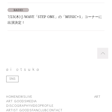
RADIO
7/23(木) J-WAVE「STEP ONE」の「MUSIC+1」コーナーに
出演決定！
SNS
HOME
NEWS
LIVE
ART
ART GOODS
MEDIA
DISCOGRAPHY
VIDEO
PROFILE
ARTIST GOODS
FANCLUB
CONTACT