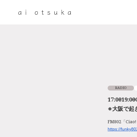
RADIO
17:00～19:0
※大阪で起
FM802「Ciao!
https://funky80