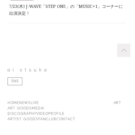
7/23(木) J-WAVE「STEP ONE」の「MUSIC+1」コーナーに
出演決定！
SNS
HOME
NEWS
LIVE
ART
ART GOODS
MEDIA
DISCOGRAPHY
VIDEO
PROFILE
ARTIST GOODS
FANCLUB
CONTACT