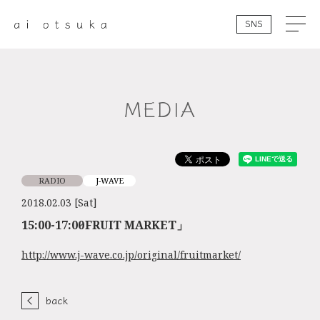
SNS
MEDIA
RADIO
J-WAVE
2018.02.03 [Sat]
15:00-17:00「FRUIT MARKET」
http://www.j-wave.co.jp/original/fruitmarket/
back