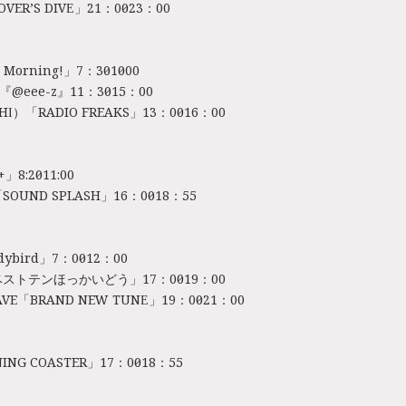
VER’S DIVE」21：00～23：00
Morning!」7：30～10：00
E『@eee-z』11：30～15：00
I）「RADIO FREAKS」13：00～16：00
」8:20～11:00
「SOUND SPLASH」16：00～18：55
dybird」7：00～12：00
ストテンほっかいどう」17：00～19：00
VE「BRAND NEW TUNE」19：00～21：00
NG COASTER」17：00～18：55