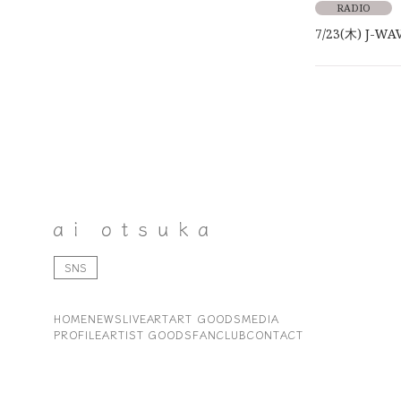
RADIO
7/23(木) J
SNS
HOME
NEWS
LIVE
ART
ART GOODS
MEDIA
PROFILE
ARTIST GOODS
FANCLUB
CONTACT