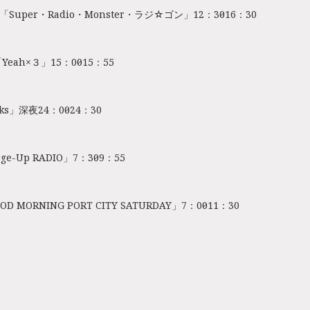
A「Super・Radio・Monster・ラジ☆ゴン」12：30～16：30
「Yeah×３」15：00～15：55
cks」深夜24：00～24：30
e-Up RADIO」7：30～9：55
OD MORNING PORT CITY SATURDAY」7：00～11：30