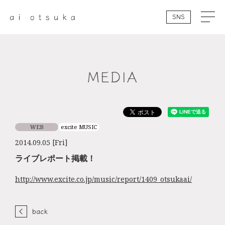
SNS
MEDIA
WEB
excite MUSIC
2014.09.05 [Fri]
ライブレポート掲載！
http://www.excite.co.jp/music/report/1409_otsukaai/
back