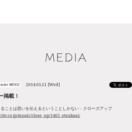
MEDIA
2014.05.21 [Wed]
excite MUSIC
ー掲載！
ることは思いを伝えるということしかない - クローズアップ
cite.co.jp/music/close_up/1405_otsukaai/