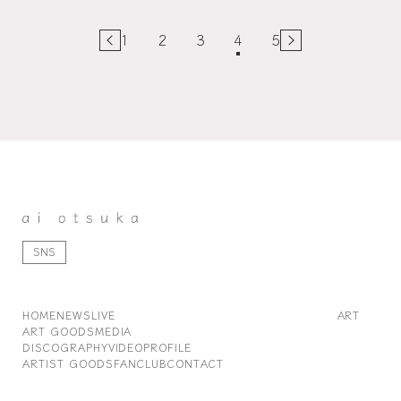
1
2
3
4
5
SNS
HOME
NEWS
LIVE
ART
ART GOODS
MEDIA
DISCOGRAPHY
VIDEO
PROFILE
ARTIST GOODS
FANCLUB
CONTACT