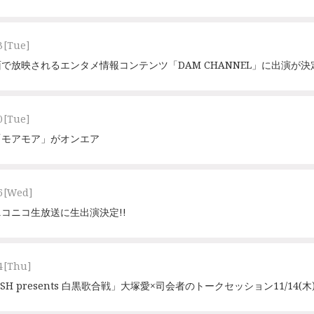
3
[Tue]
で放映されるエンタメ情報コンテンツ「DAM CHANNEL」に出演が決
0
[Tue]
「モアモア」がオンエア
6
[Wed]
 ニコニコ生放送に生出演決定!!
4
[Thu]
ISH presents 白黒歌合戦」大塚愛×司会者のトークセッション11/14(