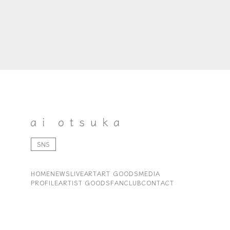
SNS
HOME
NEWS
LIVE
ART
ART GOODS
MEDIA
PROFILE
ARTIST GOODS
FANCLUB
CONTACT