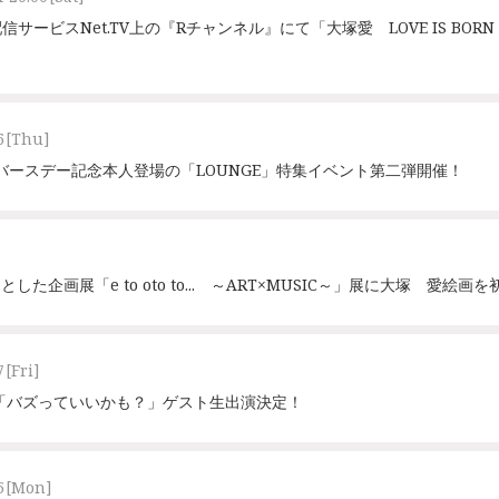
ビスNet.TV上の『Rチャンネル』にて「大塚愛 LOVE IS BORN ～18t
6
[Thu]
バースデー記念本人登場の「LOUNGE」特集イベント第二弾開催！
ーマとした企画展「e to oto to... ～ART×MUSIC～」展に大塚 愛絵画
7
[Fri]
番組「バズっていいかも？」ゲスト生出演決定！
5
[Mon]