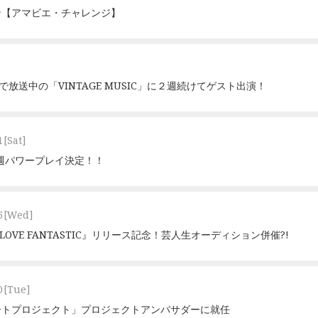
ン【アマビエ・チャレンジ】
で放送中の「VINTAGE MUSIC」に２週続けてゲスト出演！
1
[Sat]
5週パワープレイ決定！！
6
[Wed]
LOVE FANTASTIC』リリース記念！芸人生オーディション併催?!
0
[Tue]
ートプロジェクト」プロジェクトアンバサダーに就任