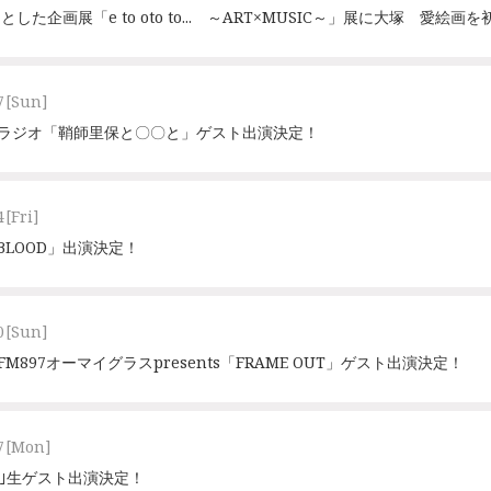
ーマとした企画展「e to oto to... ～ART×MUSIC～」展に大塚 愛絵画
7
[Sun]
）MBSラジオ「鞘師里保と〇〇と」ゲスト出演決定！
4
[Fri]
BLOOD」出演決定！
0
[Sun]
InterFM897オーマイグラスpresents「FRAME OUT」ゲスト出演決定！
7
[Mon]
LINE｣生ゲスト出演決定！