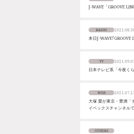
J-WAVE「GROOVE 
2021.08.3
RADIO
本日J-WAVE｢GROO
2021.09.0
TV
日本テレビ系「今夜く
2021.07.2
WEB
大塚 愛が東京・豊洲「
イベックスチャンネル
OTHERS