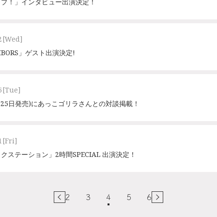
ップ！」インタビュー出演決定！
2
[Wed]
IGHBORS」ゲスト出演決定!
5
[Tue]
(8月25日発売)にあっこゴリラさんとの対談掲載！
1
[Fri]
ックステーション」2時間SPECIAL 出演決定！
2
3
4
5
6