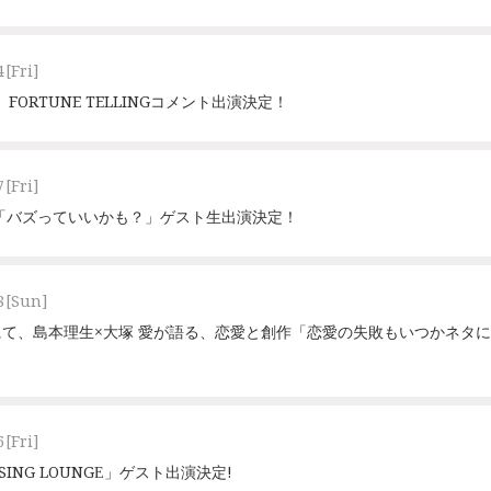
4
[Fri]
NE」FORTUNE TELLINGコメント出演決定！
7
[Fri]
番組「バズっていいかも？」ゲスト生出演決定！
8
[Sun]
て、島本理生×大塚 愛が語る、恋愛と創作「恋愛の失敗もいつかネタ
6
[Fri]
OSSING LOUNGE」ゲスト出演決定!