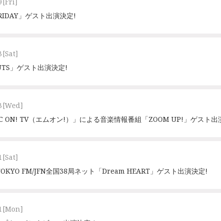
9
[Fri]
 FRIDAY」ゲスト出演決定!
3
[Sat]
ONUTS」ゲスト出演決定!
3
[Wed]
C ON! TV（エムオン!）」による音楽情報番組「ZOOM UP!」ゲスト
1
[Sat]
土) TOKYO FM/JFN全国38局ネット「Dream HEART」ゲスト出演決定!
1
[Mon]