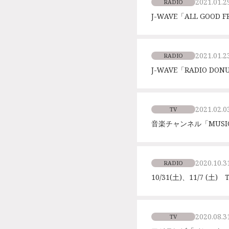
2021.01.2
RADIO
J-WAVE「ALL GOOD
2021.01.2
RADIO
J-WAVE「RADIO D
2021.02.0
TV
音楽チャンネル「MUSI
2020.10.3
RADIO
10/31(土)、11/7 (
2020.08.3
TV