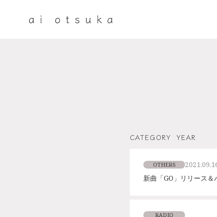
CATEGORY
YEAR
2021.09.1
OTHERS
新曲「GO」リリース＆
RADIO