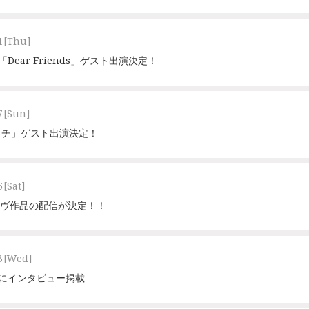
1
[Thu]
ト「Dear Friends」ゲスト出演決定！
7
[Sun]
イチ」ゲスト出演決定！
6
[Sat]
ライヴ作品の配信が決定！！
3
[Wed]
』にインタビュー掲載