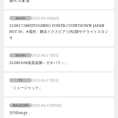
週刊 大塚 愛
2015.04.18
[Sat]
RADIO
15:00～17:50「KEIYOGINKO POWER COUNTDOWN JAPAN
HOT 30」※場所：舞浜イクスピアリ内2階サテライトスタジ
オ
2015.04.17
[Fri]
RADIO
22:00〜24:00「楽器楽園～ガキパラ～」
2015.04.17
[Fri]
TV
「ミュージャック」
2015.04.15
[Wed]
MAGAZINE
月刊Songs