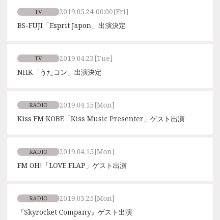
2019.05.24 00:00
[Fri]
TV
BS-FUJI「Esprit Japon」出演決定
2019.04.23
[Tue]
TV
NHK「うたコン」出演決定
2019.04.15
[Mon]
RADIO
Kiss FM KOBE「Kiss Music Presenter」ゲスト出演
2019.04.15
[Mon]
RADIO
FM OH!「LOVE FLAP」ゲスト出演
2019.03.25
[Mon]
RADIO
『Skyrocket Company』ゲスト出演