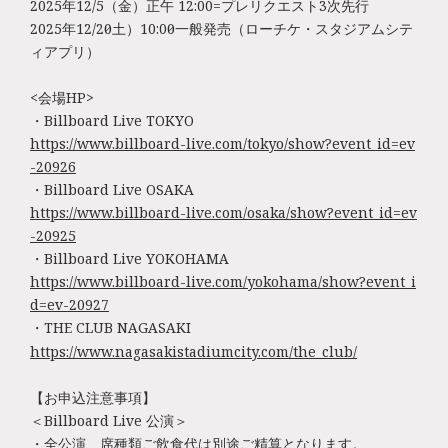
2025年12/5（金）正午 12:00=プレリクエスト3次先行
2025年12/20（土）10:00＝一般発売（ローチケ・スタジアムシテ
ィアプリ）
<会場HP>
・Billboard Live TOKYO
https://www.billboard-live.com/tokyo/show?event_id=ev
-20926
・Billboard Live OSAKA
https://www.billboard-live.com/osaka/show?event_id=ev
-20925
・Billboard Live YOKOHAMA
https://www.billboard-live.com/yokohama/show?event_i
d=ev-20927
・THE CLUB NAGASAKI
https://www.nagasakistadiumcity.com/the_club/
【お申込注意事項】
＜Billboard Live 公演＞
・全公演、席種類ご飲食代は別途ご精算となります。