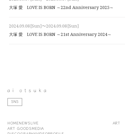
大塚 愛 LOVE IS BORN ～22nd Anniversary 2025～
2024.09.08
[Sun]
〜2024.09.08
[Sun]
大塚 愛 LOVE IS BORN ～21st Anniversary 2024～
SNS
HOME
NEWS
LIVE
ART
ART GOODS
MEDIA
DISCOGRAPHY
VIDEO
PROFILE