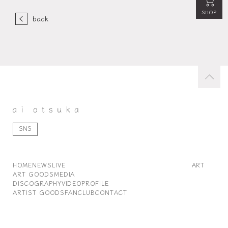
SHOP
back
SNS
HOME
NEWS
LIVE
ART
ART GOODS
MEDIA
DISCOGRAPHY
VIDEO
PROFILE
ARTIST GOODS
FANCLUB
CONTACT