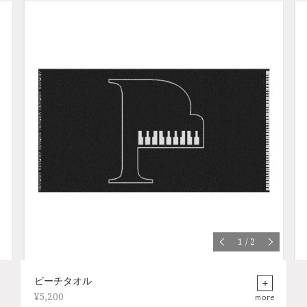
1
/
2
ビーチタオル
¥5,200
more