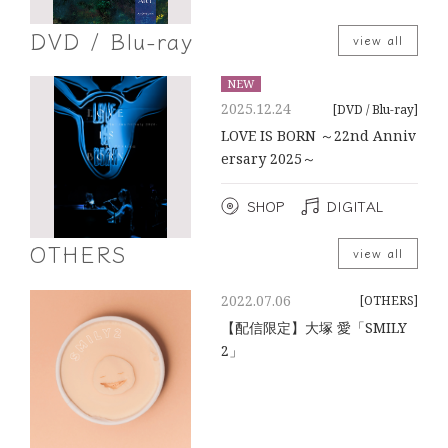
DVD / Blu-ray
view all
NEW
2025.12.24
[DVD / Blu-ray]
LOVE IS BORN ～22nd Anniv
ersary 2025～
SHOP
DIGITAL
OTHERS
view all
2022.07.06
[OTHERS]
【配信限定】大塚 愛「SMILY
2」