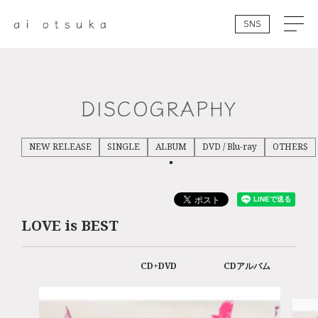
SNS
DISCOGRAPHY
NEW RELEASE
SINGLE
ALBUM
DVD / Blu-ray
OTHERS
LOVE is BEST
CD+DVD
CDアルバム