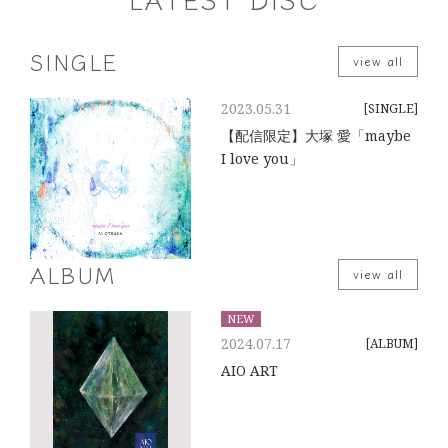
SINGLE
view all
2023.05.31
[SINGLE]
【配信限定】大塚 愛「maybe
I love you」
ALBUM
view all
NEW
2024.07.17
[ALBUM]
AIO ART