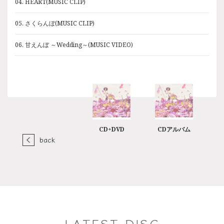
04. HEART(MUSIC CLIP)
05. さくらんぼ(MUSIC CLIP)
06. 甘えんぼ ～Wedding～(MUSIC VIDEO)
CD+DVD
CDアルバム
back
LATEST DISC