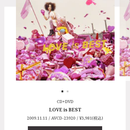
CDアルバム
CD+DVD
LOVE is BEST
LOVE is BEST
2009.11.11
2009.11.11
AVCD-23920
AVCD-23921
¥3,981(税込)
¥3,204(税込)