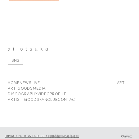
SNS
HOME
NEWS
LIVE
ART
ART GOODS
MEDIA
DISCOGRAPHY
VIDEO
PROFILE
ARTIST GOODS
FANCLUB
CONTACT
©avex
PRIVACY POLICY
SITE POLICY
利用者情報の外部送信