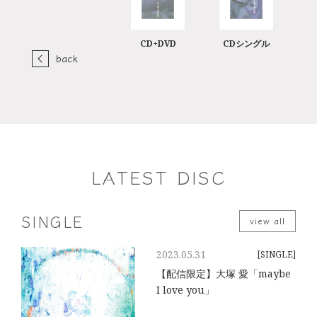
CD+DVD
CDシングル
back
LATEST DISC
SINGLE
view all
2023.05.31
[SINGLE]
【配信限定】大塚 愛「maybe
I love you」