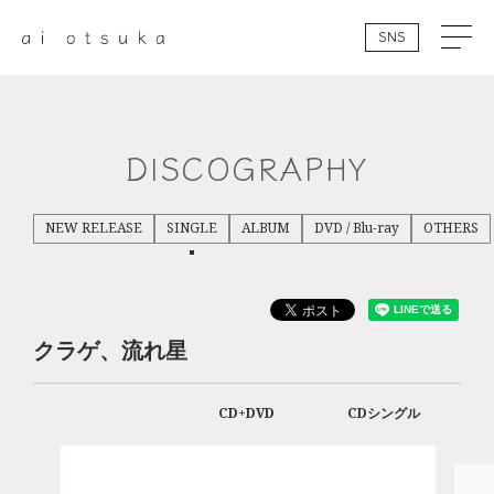
SNS
DISCOGRAPHY
NEW RELEASE
SINGLE
ALBUM
DVD / Blu-ray
OTHERS
クラゲ、流れ星
CD+DVD
CDシングル