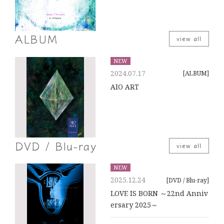
ALBUM
view all
NEW
2024.07.17
[ALBUM]
AIO ART
DVD / Blu-ray
view all
NEW
2025.12.24
[DVD / Blu-ray]
LOVE IS BORN ～22nd Anniv
ersary 2025～