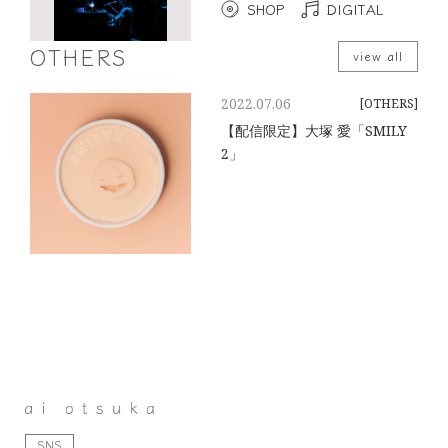
SHOP
DIGITAL
OTHERS
view all
2022.07.06
[OTHERS]
【配信限定】大塚 愛「SMILY
2」
SNS