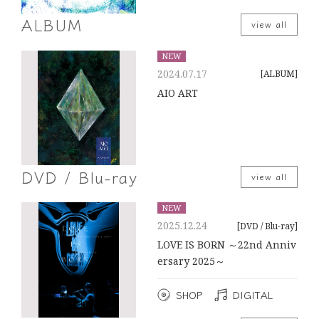
ALBUM
view all
NEW
2024.07.17
[ALBUM]
AIO ART
DVD / Blu-ray
view all
NEW
2025.12.24
[DVD / Blu-ray]
LOVE IS BORN ～22nd Anniv
ersary 2025～
SHOP
DIGITAL