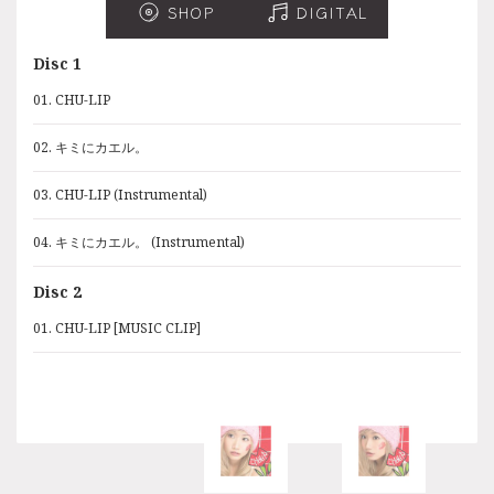
SHOP
SHOP
DIGITAL
DIGITAL
Disc 1
Disc 1
01. CHU-LIP
01. CHU-LIP
02. キミにカエル。
02. キミにカエル。
03. CHU-LIP (Instrumental)
03. CHU-LIP (Instrumental)
04. キミにカエル。 (Instrumental)
04. キミにカエル。 (Instrumental)
Disc 2
01. CHU-LIP [MUSIC CLIP]