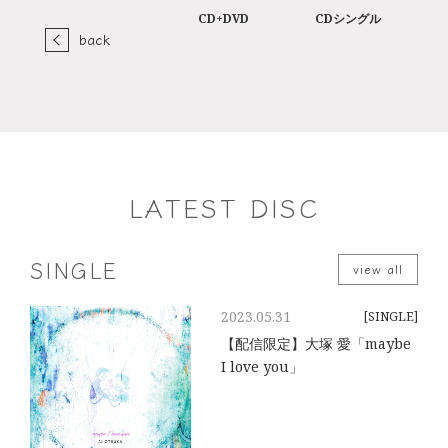
CD+DVD
CDシングル
back
LATEST DISC
SINGLE
view all
2023.05.31
[SINGLE]
【配信限定】大塚 愛「maybe
I love you」