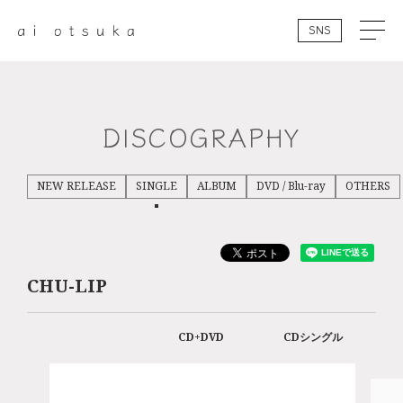
SNS
DISCOGRAPHY
NEW RELEASE
SINGLE
ALBUM
DVD / Blu-ray
OTHERS
CHU-LIP
CD+DVD
CDシングル