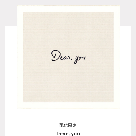
開幕に合わせ、主題歌「Dear, you」の先行配信が決定しま
した！
舞台の作・演出の鈴木おさむさんからの要望で実現した、初
の舞台音楽書き下ろし楽曲「Dear, you」。
今回は舞台で流れる「Dear, you」ピアノインストもコンパ
イルした、舞台サントラ盤スペシャルパッケージとなってい
ます！
DL・サブスクはこちら▼
https://avex.lnk.to/aiotsuka_dearyou
「Dear, you」が試聴できる「カレフォン」スポット映像はこ
ちら
https://www.youtube.com/watch?v=pp73RxS4rcI
配信限定
Dear, you