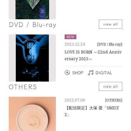
DVD / Blu-ray
view all
NEW
2025.12.24
[DVD / Blu-ray]
LOVE IS BORN ～22nd Anniv
ersary 2025～
SHOP
DIGITAL
OTHERS
view all
2022.07.06
[OTHERS]
【配信限定】大塚 愛「SMILY
2」