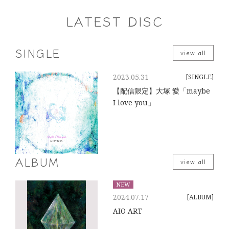
LATEST DISC
SINGLE
view all
2023.05.31
[SINGLE]
【配信限定】大塚 愛「maybe
I love you」
ALBUM
view all
NEW
2024.07.17
[ALBUM]
AIO ART