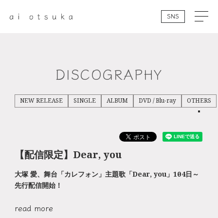
SNS
DISCOGRAPHY
NEW RELEASE
SINGLE
ALBUM
DVD / Blu-ray
OTHERS
【配信限定】Dear, you
大塚 愛、舞台「カレフォン」主題歌「Dear, you」10月4日～
先行配信開始！
read more
廣瀬智紀×川栄李奈W主演、舞台「カレフォン」の10月4日の