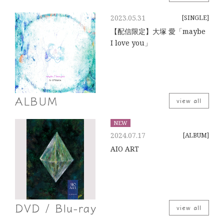
を公開中！＜視聴方法＞1. 大塚 愛オフィシャルアプリを
2023.05.31
[SINGLE]
Apple App Store / Google Play からダウンロード！2. 大塚
愛オフィシャルアプリ内の「AR」メニューからご視聴方法を
【配信限定】大塚 愛「maybe
ご確認ください。3. ARで動画が出現するのは、対象商品の
I love you」
「ブックレット最後のページを開いて右側にある写真」
（期間：2014年7月15日10:00～2014年9月14日23:59まで）
ALBUM
view all
NEW
2024.07.17
[ALBUM]
AIO ART
DVD / Blu-ray
view all