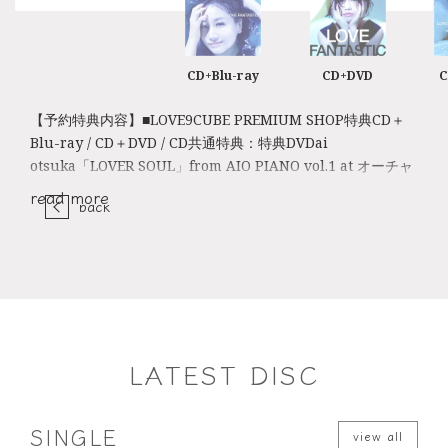
CD+Blu-ray
CD+DVD
【予約特典内容】■LOVE9CUBE PREMIUM SHOP特典CD＋
Blu-ray / CD＋DVD / CD共通特典：特典DVDai
otsuka「LOVER SOUL」from AIO PIANO vol.1 at オーチャ
ードホール 2013.12.25 LIVE映像■LOVE9CUBEオフィシャル
read more
back
ショップ特典CD＋Blu-ray / CD＋DVD / CD共通特典：LPサ
イズカード（直筆メッセージ＆サイン入り ※プリント）■店
舗・ECサイト特典店頭・ECサイト（一部除く）にてご予約い
ただくと、『LOVE FANTASTIC』のB2告知ポスターをプレゼ
ントします。※一部取扱いの無い店舗・ECサイトがございま
す。※特典の数に限りがございますので、無くなり次第終了と
なります。【購入者限定】『LOVE FANTASTIC』期間限定ス
LATEST DISC
ペシャル・オフショット動画公開！！『LOVE FANTASTIC』
映像付の「CD+Blu-ray：AVCD-38997/B or CD+DVD：
AVCD-38998/B」をご購入頂いたお客様で、スマートフォン
SINGLE
view all
をお持ちの方対象に期間限定スペシャル・オフショット動画