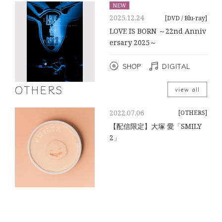
NEW
2025.12.24
[DVD / Blu-ray]
LOVE IS BORN ～22nd Anniv
ersary 2025～
SHOP
DIGITAL
OTHERS
view all
2022.07.06
[OTHERS]
【配信限定】大塚 愛「SMILY
2」