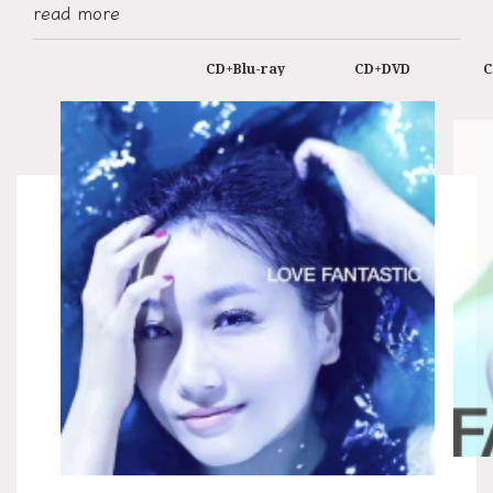
read more
新曲4曲を加えた全12曲収録！Bru-ray,DVD版には、MUSIC
CLIPに加え、特典映像に昨年末オーチャードホールで行われ
た『AIO PIANOvol.1』より抜粋されたライブ作品を収録。大
CD+Blu-ray
CD+DVD
塚 愛のファンタスティックな世界観を十二分に堪能できる一
枚★