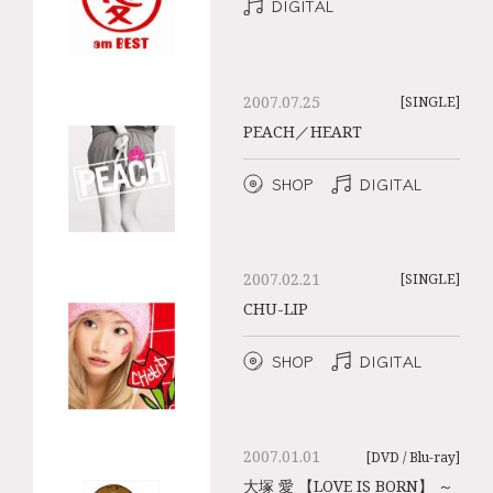
DIGITAL
2007.07.25
[SINGLE]
PEACH／HEART
SHOP
DIGITAL
2007.02.21
[SINGLE]
CHU-LIP
SHOP
DIGITAL
2007.01.01
[DVD / Blu-ray]
大塚 愛 【LOVE IS BORN】 ～