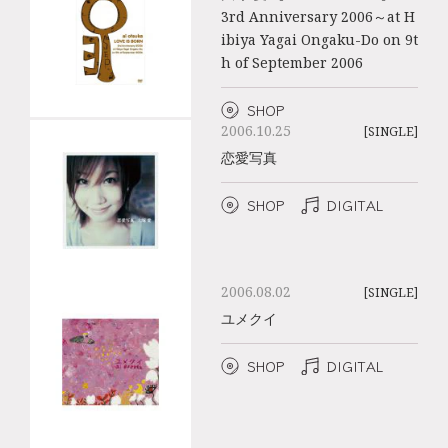
3rd Anniversary 2006～at H
ibiya Yagai Ongaku-Do on 9t
h of September 2006
SHOP
2006.10.25
[SINGLE]
恋愛写真
SHOP
DIGITAL
2006.08.02
[SINGLE]
ユメクイ
SHOP
DIGITAL