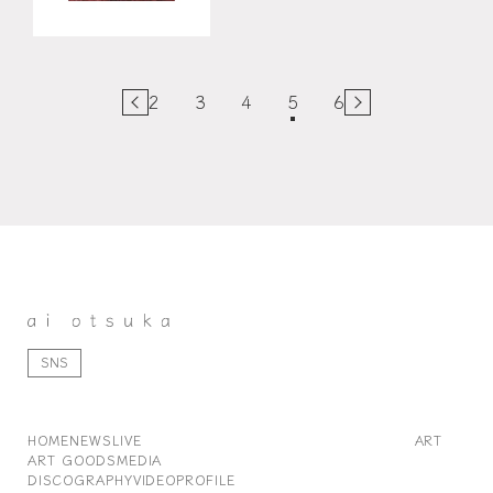
2
3
4
5
6
SNS
HOME
NEWS
LIVE
ART
ART GOODS
MEDIA
DISCOGRAPHY
VIDEO
PROFILE