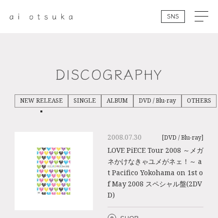
SNS
DISCOGRAPHY
NEW RELEASE
SINGLE
ALBUM
DVD / Blu-ray
OTHERS
2008.07.30
[DVD / Blu-ray]
LOVE PiECE Tour 2008 ～メガ
ネかけなきゃユメがネェ！～ a
t Pacifico Yokohama on 1st o
f May 2008 スペシャル盤(2DV
D)