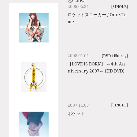
SHOP
2008.05.21
[SINGLE]
ロケットスニーカー / One×Ti
me
2008.01.01
[DVD / Blu-ray]
【LOVE IS BORN】 ～4th An
niversary 2007～ (HD DVD)
2007.11.07
[SINGLE]
ポケット