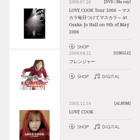
2006.07.26
[DVD / Blu-ray]
LOVE COOK Tour 2006 ～マス
カラ毎日つけてマスカラ～ at
Osaka-Jo Hall on 9th of May
2006
SHOP
2006.04.12
[SINGLE]
フレンジャー
SHOP
DIGITAL
2005.12.14
[ALBUM]
LOVE COOK
SHOP
DIGITAL