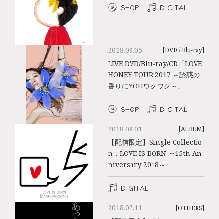
SHOP
DIGITAL
2018.09.05
[DVD / Blu-ray]
LIVE DVD/Blu-ray/CD「LOVE
HONEY TOUR 2017 ～誘惑の
香りにYOUワクワク～」
SHOP
DIGITAL
2018.08.01
[ALBUM]
【配信限定】Single Collectio
n：LOVE IS BORN ～15th An
niversary 2018～
DIGITAL
2018.07.11
[OTHERS]