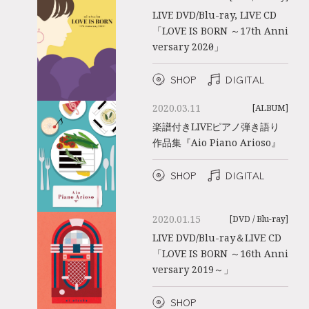
LIVE DVD/Blu-ray, LIVE CD
「LOVE IS BORN ～17th Anni
versary 2020～」
SHOP
DIGITAL
2020.03.11
[ALBUM]
楽譜付きLIVEピアノ弾き語り
作品集『Aio Piano Arioso』
SHOP
DIGITAL
2020.01.15
[DVD / Blu-ray]
LIVE DVD/Blu-ray＆LIVE CD
「LOVE IS BORN ～16th Anni
versary 2019～」
SHOP