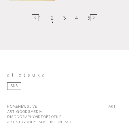
1
2
3
4
5
SNS
HOME
NEWS
LIVE
ART
ART GOODS
MEDIA
DISCOGRAPHY
VIDEO
PROFILE
ARTIST GOODS
FANCLUB
CONTACT