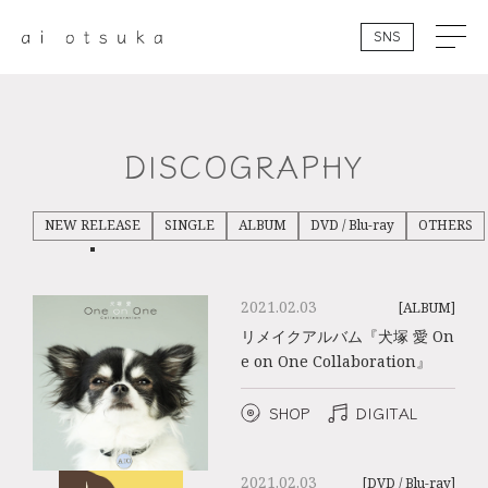
SNS
DISCOGRAPHY
NEW RELEASE
SINGLE
ALBUM
DVD / Blu-ray
OTHERS
2021.02.03
[ALBUM]
リメイクアルバム『犬塚 愛 On
e on One Collaboration』
SHOP
DIGITAL
2021.02.03
[DVD / Blu-ray]