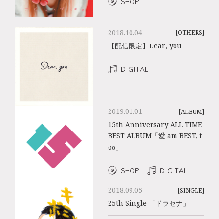
SHOP
2018.10.04
[OTHERS]
【配信限定】Dear, you
DIGITAL
2019.01.01
[ALBUM]
15th Anniversary ALL TIME
BEST ALBUM「愛 am BEST, t
oo」
SHOP
DIGITAL
2018.09.05
[SINGLE]
25th Single 「ドラセナ」