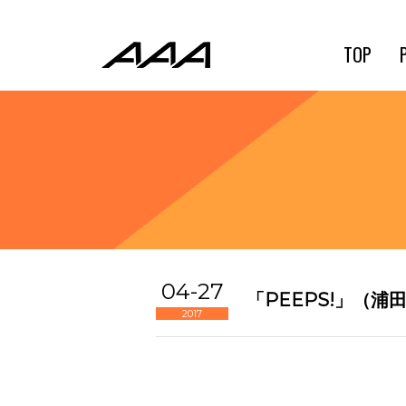
TOP
04-27
「PEEPS!」（浦
2017