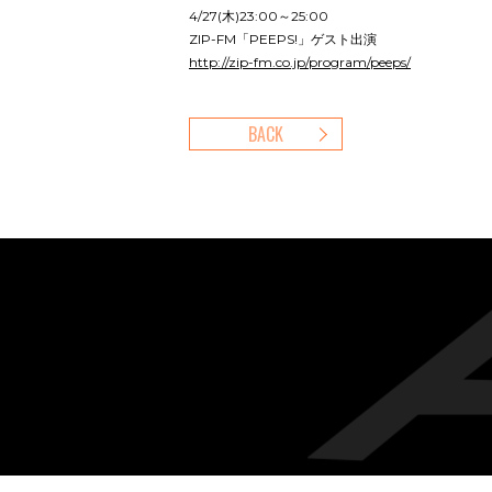
4/27(木)23:00～25:00
ZIP-FM「PEEPS!」ゲスト出演
http://zip-fm.co.jp/program/peeps/
BACK