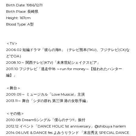
Birth Date: 1986/12/11
Birth Place: 長崎県
Height: 167cm
Blood Type: A型
＜TV＞
2006.02 短編ドラマ「彼らの海8」（テレビ熊本(TKU)、フジテレビ(CX)な
どでOA）
2008.10～ 関西テレビ(KTV)「未来世紀シェイクスピア」
2011.10 フジテレビ「逃走中18 ～run for money～【狙われたハンター
編】」
＜舞台＞
2009.09～ ミュージカル「Love Musical」主演
2013.11～ 舞台「シダの群れ 第三弾 港の女歌手編」
＜その他＞
2010.08 Dream5シングル「僕らのナツ!!」振付
2012.12 イベント「DANCE HOLIC 1st anniversary」@shibuya harlem
2014.06 LIVE & DANCE fes よみうりランド 「末吉秀太 SPECIAL DANCE