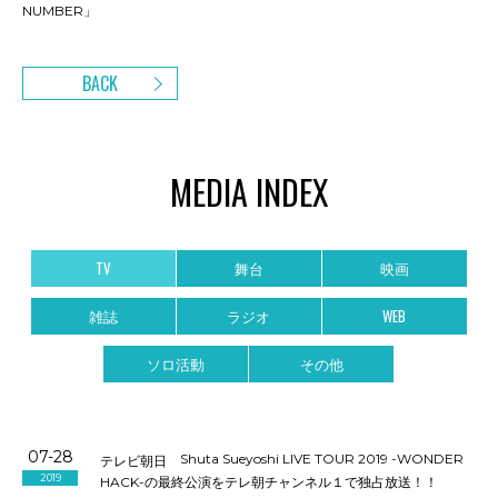
NUMBER」
BACK
MEDIA INDEX
TV
舞台
映画
雑誌
ラジオ
WEB
ソロ活動
その他
07-28
Shuta Sueyoshi LIVE TOUR 2019 -WONDER
テレビ朝日
2019
HACK-の最終公演をテレ朝チャンネル１で独占放送！！