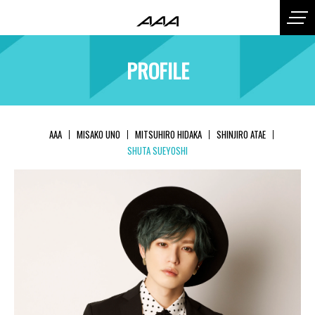
PROFILE
AAA
MISAKO UNO
MITSUHIRO HIDAKA
SHINJIRO ATAE
SHUTA SUEYOSHI