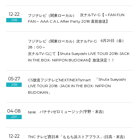
12-22
次ナルTV-G【～FAN FUN
フジテレビ（関東ローカル）
2018
FAN～ AAA C.A.L After Party 2018 直前放送】
6月29日（金）
フジテレビ（関東ローカル）次ナルTV-G
28：00～
次ナルTV-Gにて【Shuta Sueyoshi LIVE TOUR 2018-JACK
IN THE BOX- NIPPON BUDOKAN】放送決定！！
05-27
「Shuta Sueyoshi
CS放送フジテレビNEXT/NEXTsmart
2018
LIVE TOUR 2018 -JACK IN THE BOX- NIPPON
BUDOKAN」
04-08
バナナ♪ゼロミュージック(宇野・末吉)
NHK
2017
12-22
TNC テレビ西日本「ももち浜ストアプラス」(日高・末吉)