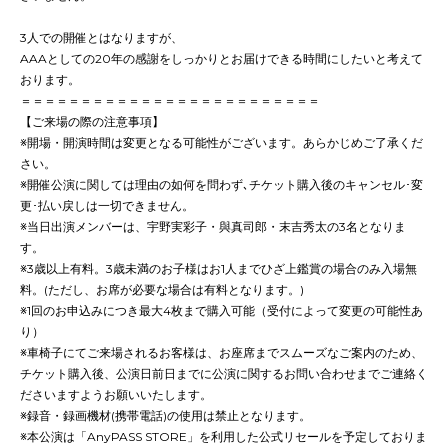
3人での開催とはなりますが、
AAAとしての20年の感謝をしっかりとお届けできる時間にしたいと考えて
おります。
＝＝＝＝＝＝＝＝＝＝＝＝＝＝＝＝＝＝＝＝＝＝＝＝＝
【ご来場の際の注意事項】
※開場・開演時間は変更となる可能性がございます。あらかじめご了承くだ
さい。
※開催公演に関しては理由の如何を問わず､チケット購⼊後のキャンセル･変
更･払い戻しは⼀切できません。
※当⽇出演メンバーは、宇野実彩子・與真司郎・末吉秀太の3名となりま
す。
※3歳以上有料。3歳未満のお⼦様はお1⼈までひざ上鑑賞の場合のみ⼊場無
料。(ただし、お席が必要な場合は有料となります。)
※1回のお申込みにつき最大4枚まで購⼊可能（受付によって変更の可能性あ
り）
※車椅子にてご来場されるお客様は、お座席までスムーズなご案内のため、
チケット購入後、公演日前日までに公演に関するお問い合わせまでご連絡く
ださいますようお願いいたします。
※録音・録画機材(携帯電話)の使用は禁止となります。
※本公演は「AnyPASS STORE」を利⽤した公式リセールを予定しておりま