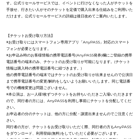
す。公式リセールサービスでは、イベントに行けなくなった人がチケットを
手放せ、行きたい人がそのチケットを定価で購入出来る仕組みをご利用いた
だけます。公式リセールサービスの詳細は後日改めてご案内いたします。
【チケットお受け取り方法】
※お受け取りにはスマートフォン専用アプリ「AnyPASS」対応のスマート
フォンが必要となります。
※お申込み時のお客様情報の携帯電話番号(AnyPASS発券)欄にご登録の携帯
電話番号の端末のみ、チケットのお受け取りが可能になります。(チケット
情報は購入時の携帯電話番号に紐づきます。)
他の携帯電話番号の端末ではチケットのお受け取りが出来ませんので公演日
まで携帯電話番号の変更/解約をしないようお願いいたします。同じ電話番
号での機種変更は問題ございません。
※本公演は、お一人様1枚ずつチケットをお持ちいただきご入場いただきます
ので、同行者の方には、AnyPASSを利用し事前にチケットを分配してくだ
さい。
お申込者の分のチケットは、他の方に分配・譲渡出来ませんのでご注意くだ
さい。
同行者の方が、チケットをお受け取りいただく際、同行者の方もAnyPASS
をダウンロード、利用登録(無料)をしていただく必要がございます。