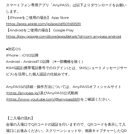
スマートフォン専用アプリ「AnyPASS」は以下よりダウンロードをお願い
します。
【iPhoneをご使用の場合】 App Store
https://apps.apple.com/jp/app/id1509651539
【Androidをご使用の場合】 Google Play
https://play.google.com/store/apps/details?id=com.anypass.android
●対応OS
iPhone：iOS12以降
Android：Android7.0以降 （※一部機種を除く）
※SMS認証(携帯電話番号でのログイン)とは、SMS(ショートメッセージサー
ビス)を活用した個人認証の仕組みです。
AnyPASSの詳細・操作方法については、AnyPASSオフィシャルサイト
(
https://anypass.jp/
)及びAnyPASS公式動画
(
https://www.youtube.com/@anypass5611
)をご確認ください。
【ご入場の流れ】
会場の入場口でQRコードの認証を行いますので、QRコードを表示して入
場口にお進みください。スクリーンショットや、画面キャプチャーしたQR