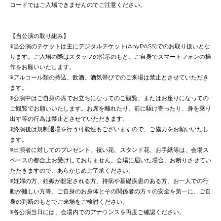
コードではご入場できませんのでご注意ください。
【当公演の取り組み】
※当公演のチケットは主にデジタルチケット(AnyPASS)でのお取り扱いとな
ります。ご入場の際はスタッフの指示のもと、ご自身でスマートフォンの操
作をお願いいたします。
※アルコール類の持込、飲酒、酒気帯びでのご来場は禁止とさせていただき
ます。
※公演中はご自身の席でお立ちになってのご観覧、またはお座りになっての
ご観覧でお願いいたします。お席を離れたり、前に駆け寄ったり、身を乗り
出す等の行為は禁止とさせていただきます。
※終演後は規制退場を行う可能性もございますので、ご協力をお願いいたし
ます。
※出演者に対してのプレゼント、祝い花、スタンド花、お手紙等は、会場ス
ペースの都合上お受けしておりません。会場に届いた場合、お断りさせてい
ただきますので、あらかじめご了承ください。
※妊婦の方、妊娠が想定される方、持病や基礎疾患のある方、お一人での行
動が難しい方等、ご自身のお身体とその関係者の方々の安全を第一に、ご自
身の判断のもとでご来場をご検討ください。
※各公演当日には、会場内でのアナウンスを再度ご確認ください。