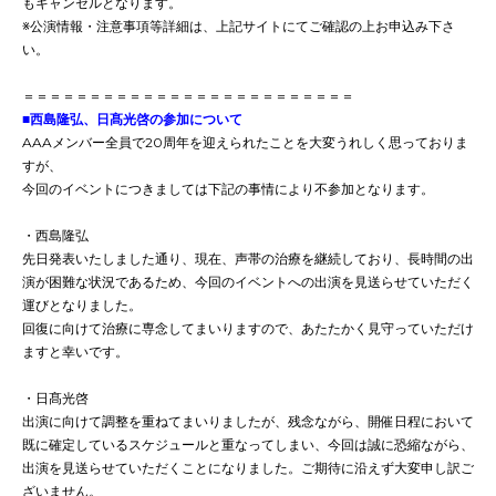
もキャンセルとなります。
※公演情報・注意事項等詳細は、上記サイトにてご確認の上お申込み下さ
い。
＝＝＝＝＝＝＝＝＝＝＝＝＝＝＝＝＝＝＝＝＝＝＝＝＝
■西島隆弘、日髙光啓の参加について
AAAメンバー全員で20周年を迎えられたことを大変うれしく思っておりま
すが、
今回のイベントにつきましては下記の事情により不参加となります。
・西島隆弘
先日発表いたしました通り、現在、声帯の治療を継続しており、長時間の出
演が困難な状況であるため、今回のイベントへの出演を見送らせていただく
運びとなりました。
回復に向けて治療に専念してまいりますので、あたたかく見守っていただけ
ますと幸いです。
・日髙光啓
出演に向けて調整を重ねてまいりましたが、残念ながら、開催日程において
既に確定しているスケジュールと重なってしまい、今回は誠に恐縮ながら、
出演を見送らせていただくことになりました。ご期待に沿えず大変申し訳ご
ざいません。