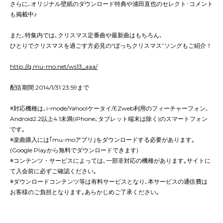
さらに､オリジナル壁紙のダウンロード特典や浦田直也のセレクト･コメント
も掲載中♪
また､特集内では､クリスマス定番曲や最新曲はもちろん､
ひとりでクリスマスを過ごす方必見の“ぼっちクリスマス”ソングもご紹介！
http://q.mu-mo.net/ws13_aaa/
配信期間:2014/1/31 23:59まで
※対応機種は､i-mode/Yahoo!ケータイ/EZweb利用のフィーチャーフォン､
Android2.2以上4.1未満(iPhone､タブレット端末は除く)のスマートフォン
です｡
※楽曲購入には｢mu-moアプリ｣をダウンロードする必要があります｡
(Google Playから無料でダウンロードできます)
※コンテンツ・サービスによっては､一部非対応の機種があります｡サイトに
て入会前に必ずご確認ください｡
※ダウンロードコンテンツ等は有料サービスとなり､本サービスの通信費は
お客様のご負担となります｡あらかじめご了承ください｡