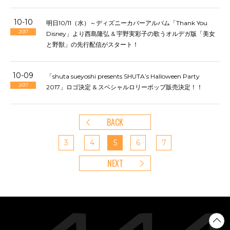
10-10
明日10/11（水）～ディズニーカバーアルバム「Thank You
2017
Disney」より西島隆弘 & 宇野実彩子の歌うオルデガ版「美女
と野獣」の先行配信がスタート！
10-09
「shuta sueyoshi presents SHUTA’s Halloween Party
2017
2017」ロゴ決定 & スペシャルロリーポップ販売決定！！
BACK
3
4
5
6
7
NEXT