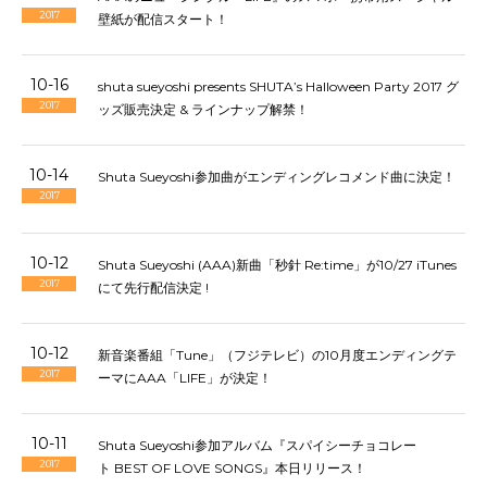
2017
壁紙が配信スタート！
10-16
shuta sueyoshi presents SHUTA’s Halloween Party 2017 グ
2017
ッズ販売決定 & ラインナップ解禁！
10-14
Shuta Sueyoshi参加曲がエンディングレコメンド曲に決定！
2017
10-12
Shuta Sueyoshi (AAA)新曲「秒針 Re:time」が10/27 iTunes
2017
にて先行配信決定 !
10-12
新音楽番組「Tune」（フジテレビ）の10月度エンディングテ
2017
ーマにAAA「LIFE」が決定！
10-11
Shuta Sueyoshi参加アルバム『スパイシーチョコレー
2017
ト BEST OF LOVE SONGS』本日リリース！