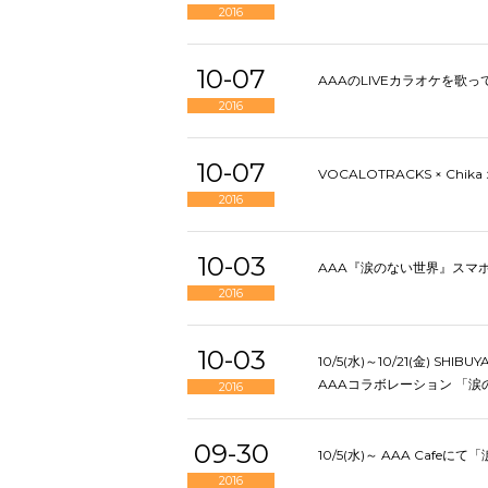
2016
10-07
AAAのLIVEカラオケを歌ってラ
2016
10-07
VOCALOTRACKS × Ch
2016
10-03
AAA『涙のない世界』スマホ
2016
10-03
10/5(水)～10/21(金) SHIBU
AAAコラボレーション 「
2016
09-30
10/5(水)～ AAA Caf
2016