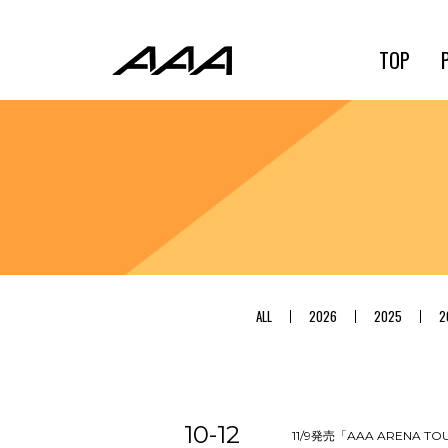
TOP
ALL
2026
2025
2
10-12
11/9発売「AAA ARENA T