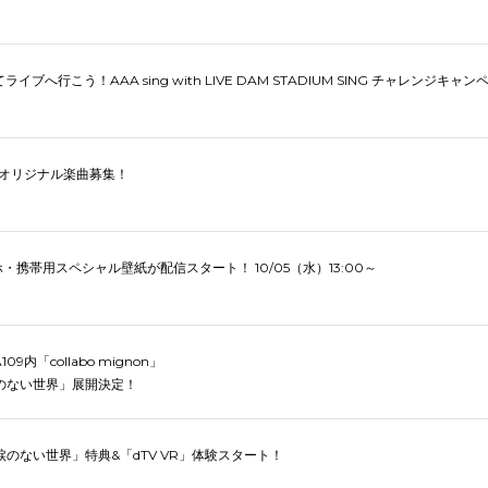
イブへ行こう！AAA sing with LIVE DAM STADIUM SING チャレンジキャ
ika オリジナル楽曲募集！
・携帯用スペシャル壁紙が配信スタート！ 10/05（水）13:00～
YA109内「collabo mignon」
涙のない世界」展開決定！
eにて「涙のない世界」特典&「dTV VR」体験スタート！