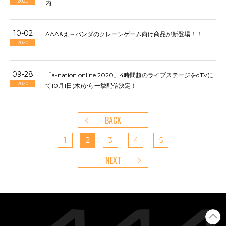
2020
内
10-02
AAA&え～パンダのクレーンゲーム向け商品が新登場！！
2020
09-28
「a-nation online 2020」4時間超のライブステージをdTVに
2020
て10月1日(木)から一挙配信決定！
BACK
1
2
3
4
5
NEXT